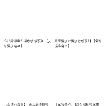
💦祛除濕毒💦濕疹敏感系列-【艾
嚴重濕疹🌱濕疹敏感系列-【紫草
草濕疹皂🌿】
濕疹皂🌱】
【金盞花膏🌼】 (適合濕疹較輕
【紫雲膏🌱】 (適合濕疹較嚴重