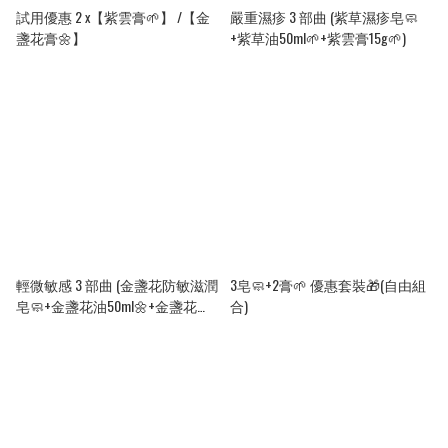
試用優惠 2 x【紫雲膏🌱】 /【金
嚴重濕疹 3 部曲 (紫草濕疹皂🧼
盞花膏🌼】
+紫草油50ml🌱+紫雲膏15g🌱)
輕微敏感 3 部曲 (金盞花防敏滋潤
3皂🧼+2膏🌱 優惠套裝🎁(自由組
皂🧼+金盞花油50ml🌼+金盞花膏
合)
15g🌼)