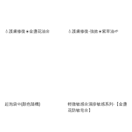
💧護膚修復☀️金盞花油🌼
💧護膚修復-強效☀️紫草油🌱
起泡袋🧼(顏色隨機)
輕微敏感🌼濕疹敏感系列-【金盞
花防敏皂🌼】