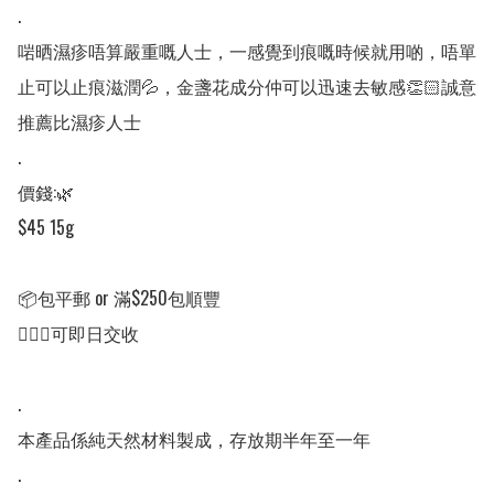
.

啱晒濕疹唔算嚴重嘅人士，一感覺到痕嘅時候就用啲，唔單
止可以止痕滋潤💦，金盞花成分仲可以迅速去敏感👏🏻誠意
推薦比濕疹人士

.

價錢:🌿

$45 15g

📦包平郵 or 滿$250包順豐

💁🏻‍♀️可即日交收

.

本產品係純天然材料製成，存放期半年至一年

.
