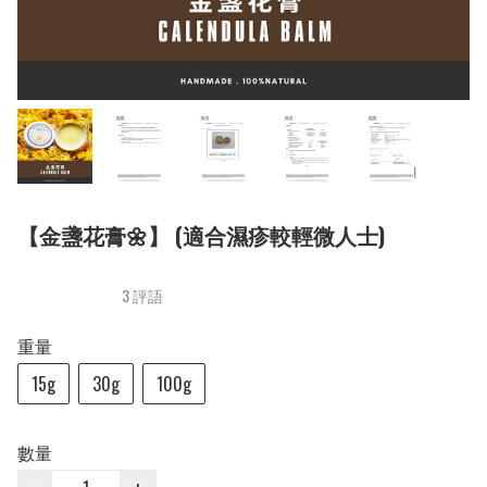
【金盞花膏🌼】 (適合濕疹較輕微人士)
3 評語
重量
15g
30g
100g
數量