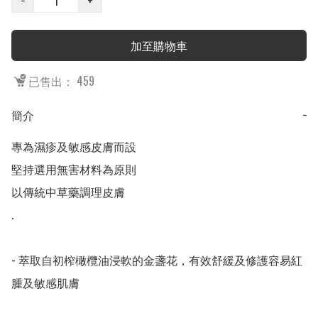
−
+
加至購物車
已售出： 459
簡介
−
專為濕疹及敏感皮膚而設

堅持選用無害材料為原則

以傳統中草藥調理皮膚

.

- 萃取自初榨橄欖油浸軟的金盞花，有效舒緩及修護容易紅
腫及敏感肌膚
