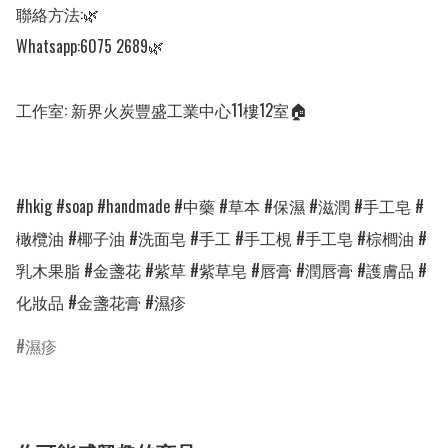
聯絡方法:🌿

Whatsapp:6075 2689🌿

工作室: 新界火炭豐盛工業中心11樓12室🏠

#hkig #soap #handmade #中藥 #草本 #保濕 #滋潤 #手工皂 #
橄欖油 #椰子油 #洗面皂 #手工 #手工梘 #手工皂 #棕櫚油 #
乳木果脂 #金盞花 #紫草 #紫草皂 #唇膏 #潤唇膏 #護膚品 #
化妝品 #金盞花膏 #濕疹
濕疹