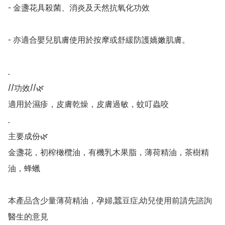
- 金盞花具殺菌、消炎及天然抗氧化功效

- 亦適合嬰兒肌膚使用於按摩或舒緩防護嬌嫩肌膚。

.

//功效//🌿

適用於濕疹，皮膚乾燥，皮膚過敏，蚊叮蟲咬

.

主要成份🌿

金盞花，初榨橄欖油，有機乳木果脂，薄荷精油，茶樹精
油，蜂蠟

本產品含少量薄荷精油，孕婦,蠶豆症,幼兒使用前請先諮詢
醫生的意見
