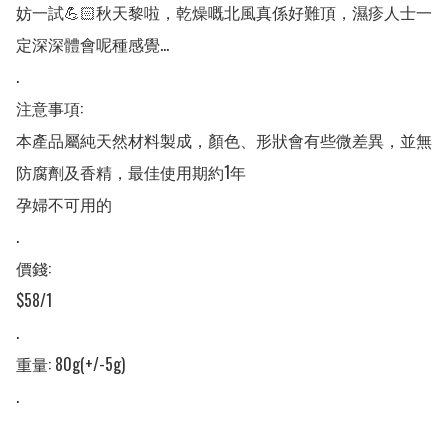
妨一試💪🏻秋天黎啦，乾燥嘅北風真係好難頂，濕疹人士一
定深深體會呢種感覺...

.

注意事項:

本產品屬純天然材料製成，顏色、形狀會有些微差異，並無
防腐劑及香精，最佳使用期約1年

孕婦不可用的

.

價錢:

$58/1

.

重量: 80g(+/-5g)

.
