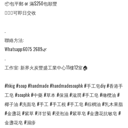
📦包平郵 or 滿$250包順豐

💁🏻‍♀️可即日交收

.

聯絡方法:

Whatsapp:6075 2689🌿

.

工作室: 新界火炭豐盛工業中心11樓12室🏠

#hkig #soap #handmade #handmadesoaphk #手工皂diy #香港手
工皂 #soaphk #中藥 #草本 #保濕 #滋潤 #手工皂 #橄欖油 #
椰子油 #洗面皂 #手工 #手工梘 #手工皂 #棕櫚油 #乳木果脂 
#金盞花 #紫草 #洋甘菊 #浸泡油 #紫草皂 #金盞花抗敏皂 #
金盞花皂 #濕疹