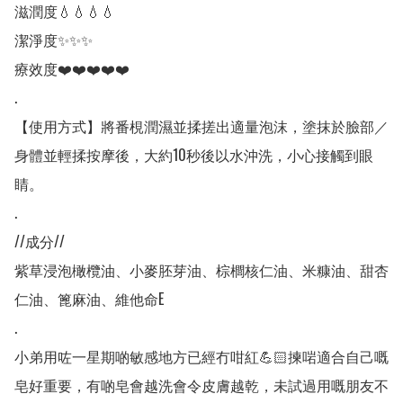
滋潤度💧💧💧💧

潔淨度✨✨✨

療效度❤️❤️❤️❤️❤️

.

【使用方式】將番梘潤濕並揉搓出適量泡沫，塗抹於臉部／
身體並輕揉按摩後，大約10秒後以水沖洗，小心接觸到眼
睛。

.

//成分//

紫草浸泡橄欖油、小麥胚芽油、棕櫚核仁油、米糠油、甜杏
仁油、篦麻油、維他命E

.

小弟用咗一星期啲敏感地方已經冇咁紅💪🏻揀啱適合自己嘅
皂好重要，有啲皂會越洗會令皮膚越乾，未試過用嘅朋友不