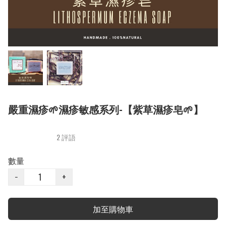
嚴重濕疹🌱濕疹敏感系列-【紫草濕疹皂🌱】
2 評語
數量
−
+
加至購物車