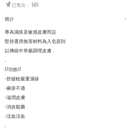
已售出： 565
簡介
−
專為濕疹及敏感皮膚而設

堅持選用無害材料為入皂原則

以傳統中草藥調理皮膚 .

.

//功效//

-舒緩較嚴重濕疹

-麻疹不適

-滋潤皮膚

-消炎殺菌

-活血涼血

.
